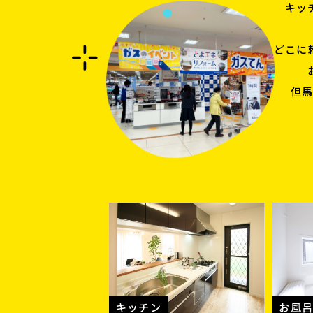
キッ
どこに
但
キッチン
お風