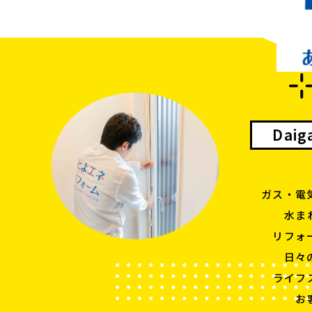
Dai
ガス・電
水ま
リフォ
日々
ライフ
お